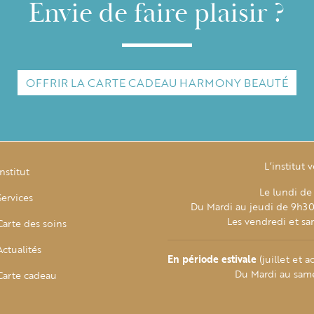
Envie de faire plaisir ?
OFFRIR LA CARTE CADEAU HARMONY BEAUTÉ
L’institut 
Institut
Le lundi de
Services
Du Mardi au jeudi de 9h30
Les vendredi et s
Carte des soins
Actualités
En période estivale
(juillet et a
Du Mardi au sam
Carte cadeau